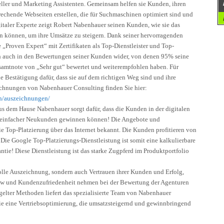
eller und Marketing Assistenten. Gemeinsam helfen sie Kunden, ihren
prechende Webseiten erstellen, die für Suchmaschinen optimiert sind und
gitaler Experte zeigt Robert Nabenhauer seinen Kunden, wie sie das
zen können, um ihre Umsätze zu steigern. Dank seiner hervorragenden
„Proven Expert“ mit Zertifikaten als Top-Dienstleister und Top-
ch auch in den Bewertungen seiner Kunden wider, von denen 95% seine
esamtnote von „Sehr gut“ bewertet und weiterempfohlen haben. Für
e Bestätigung dafür, dass sie auf dem richtigen Weg sind und ihre
ichnungen von Nabenhauer Consulting finden Sie hier:
en/auszeichnungen/
s dem Hause Nabenhauer sorgt dafür, dass die Kunden in der digitalen
d einfacher Neukunden gewinnen können! Die Angebote und
e Top-Platzierung über das Internet bekannt. Die Kunden profitieren von
 Die Google Top-Platzierungs-Dienstleistung ist somit eine kalkulierbare
ntie! Diese Dienstleistung ist das starke Zugpferd im Produktportfolio
lle Auszeichnung, sondern auch Vertrauen ihrer Kunden und Erfolg,
ow und Kundenzufriedenheit nehmen bei der Bewertung der Agenturen
ügelter Methoden liefert das spezialisierte Team von Nabenhauer
 eine Vertriebsoptimierung, die umsatzsteigernd und gewinnbringend