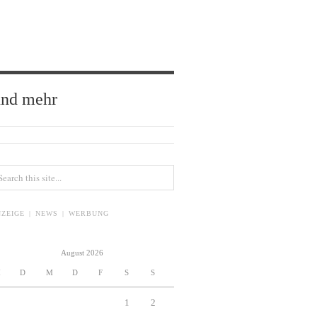
und mehr
ZEIGE | NEWS | WERBUNG
August 2026
M
D
M
D
F
S
S
1
2