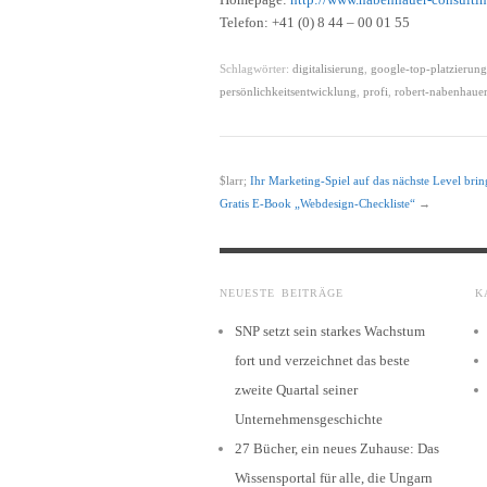
Telefon: +41 (0) 8 44 – 00 01 55
Schlagwörter:
digitalisierung
,
google-top-platzierung
persönlichkeitsentwicklung
,
profi
,
robert-nabenhaue
$larr;
Ihr Marketing-Spiel auf das nächste Level bri
Gratis E-Book „Webdesign-Checkliste“
→
NEUESTE BEITRÄGE
K
SNP setzt sein starkes Wachstum
fort und verzeichnet das beste
zweite Quartal seiner
Unternehmensgeschichte
27 Bücher, ein neues Zuhause: Das
Wissensportal für alle, die Ungarn