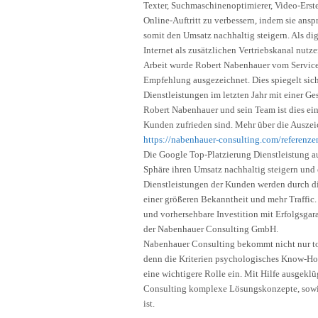
Texter, Suchmaschinenoptimierer, Video-Erst
Online-Auftritt zu verbessern, indem sie ans
somit den Umsatz nachhaltig steigern. Als di
Internet als zusätzlichen Vertriebskanal nut
Arbeit wurde Robert Nabenhauer vom Service 
Empfehlung ausgezeichnet. Dies spiegelt si
Dienstleistungen im letzten Jahr mit einer G
Robert Nabenhauer und sein Team ist dies ein
Kunden zufrieden sind. Mehr über die Ausze
https://nabenhauer-consulting.com/referenz
Die Google Top-Platzierung Dienstleistung au
Sphäre ihren Umsatz nachhaltig steigern un
Dienstleistungen der Kunden werden durch di
einer größeren Bekanntheit und mehr Traffic.
und vorhersehbare Investition mit Erfolgsgara
der Nabenhauer Consulting GmbH.
Nabenhauer Consulting bekommt nicht nur to
denn die Kriterien psychologisches Know-H
eine wichtigere Rolle ein. Mit Hilfe ausgekl
Consulting komplexe Lösungskonzepte, sowie
ist.