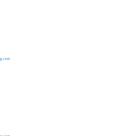
ng.com
ng.com