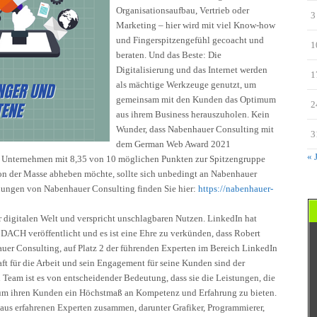
Organisationsaufbau, Vertrieb oder
3
Marketing – hier wird mit viel Know-how
und Fingerspitzengefühl gecoacht und
1
beraten. Und das Beste: Die
Digitalisierung und das Internet werden
1
als mächtige Werkzeuge genutzt, um
gemeinsam mit den Kunden das Optimum
2
aus ihrem Business herauszuholen. Kein
Wunder, dass Nabenhauer Consulting mit
3
dem German Web Award 2021
« 
as Unternehmen mit 8,35 von 10 möglichen Punkten zur Spitzengruppe
on der Masse abheben möchte, sollte sich unbedingt an Nabenhauer
ungen von Nabenhauer Consulting finden Sie hier:
https://nabenhauer-
er digitalen Welt und verspricht unschlagbaren Nutzen. LinkedIn hat
DACH veröffentlicht und es ist eine Ehre zu verkünden, dass Robert
uer Consulting, auf Platz 2 der führenden Experten im Bereich LinkedIn
t für die Arbeit und sein Engagement für seine Kunden sind der
n Team ist es von entscheidender Bedeutung, dass sie die Leistungen, die
n, um ihren Kunden ein Höchstmaß an Kompetenz und Erfahrung zu bieten.
aus erfahrenen Experten zusammen, darunter Grafiker, Programmierer,