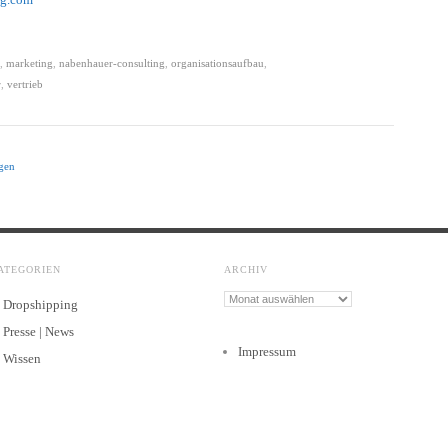
,
marketing
,
nabenhauer-consulting
,
organisationsaufbau
,
r
,
vertrieb
ngen
ATEGORIEN
ARCHIV
Archiv
Dropshipping
Presse | News
Impressum
Wissen