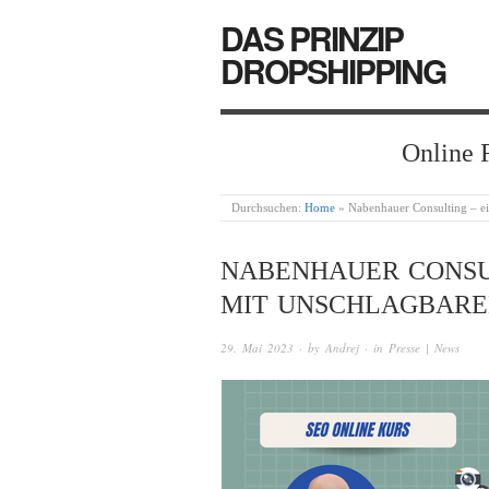
DAS PRINZIP
DROPSHIPPING
Online 
Durchsuchen:
Home
»
Nabenhauer Consulting – ei
NABENHAUER CONSUL
MIT UNSCHLAGBAR
29. Mai 2023
· by
Andrej
· in
Presse | News