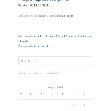
Homepage:
https://www.wavepoint.de
Telefon: 0214 7079011
Schlagwörter:
gesundheit
,
leben
,
medizin
,
sport
$larr;
Neubauprojekt „The View Marbella“ setzt auf Qualität und
Lifestyle
Die optimale Raumakustik
→
ANZEIGE | NEWS | WERBUNG
August 2026
M
D
M
D
F
S
S
1
2