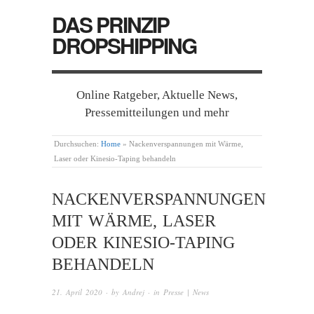
DAS PRINZIP
DROPSHIPPING
Online Ratgeber, Aktuelle News,
Pressemitteilungen und mehr
Durchsuchen:
Home
»
Nackenverspannungen mit Wärme,
Laser oder Kinesio-Taping behandeln
NACKENVERSPANNUNGEN
MIT WÄRME, LASER
ODER KINESIO-TAPING
BEHANDELN
21. April 2020
· by
Andrej
· in
Presse | News