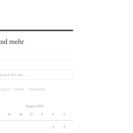
und mehr
ZEIGE | NEWS | WERBUNG
August 2026
M
D
M
D
F
S
S
1
2