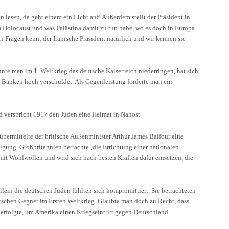
n lesen, da geht einem ein Licht auf! Außerdem stellt der Präsident in
Holocaust und was Palästina damit zu tun habe, wo es doch in Europa
en Fragen kennt der Iranische Präsident natürlich und wir kennen sie
nte man im 1. Weltkrieg das deutsche Kaiserreich niederringen, hat sich
 Banken hoch verschuldet. Als Gegenleistung forderte man ein
 verspricht 1917 den Juden eine Heimat in Nahost
bermittelte der britische Außenminister Arthur James Balfour eine
nigung. Großbritannien betrachte ‚die Errichtung einer nationalen
 mit Wohlwollen und wird sich nach besten Kräften dafür einsetzen, die
llein die deutschen Juden fühlten sich kompromittiert. Sie betrachteten
utschen Gegner im Ersten Weltkrieg. Glaubte man doch zu Recht, dass
 erfolgte, um Amerika einen Kriegseintritt gegen Deutschland