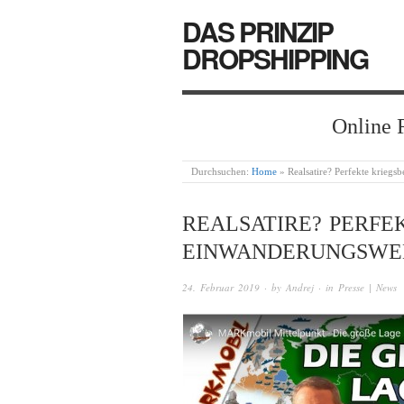
DAS PRINZIP
DROPSHIPPING
Online 
Durchsuchen:
Home
»
Realsatire? Perfekte krieg
REALSATIRE? PERFE
EINWANDERUNGSWEL
24. Februar 2019
· by
Andrej
· in
Presse | News