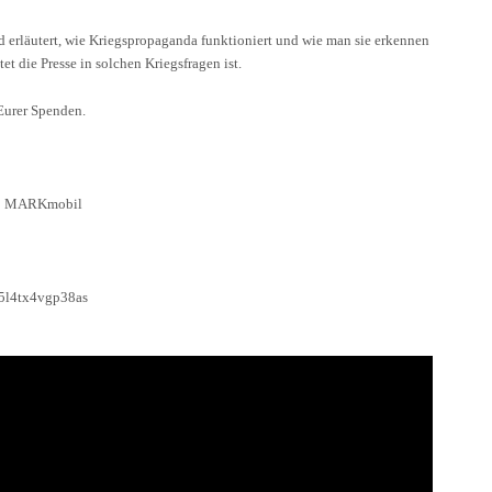
erläutert, wie Kriegspropaganda funktioniert und wie man sie erkennen
et die Presse in solchen Kriegsfragen ist.
Eurer Spenden.
: MARKmobil
5l4tx4vgp38as