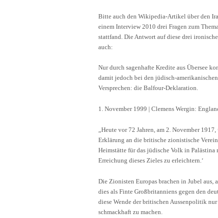
Bitte auch den Wikipedia-Artikel über den Ira
einem Interview 2010 drei Fragen zum Thema 
stattfand. Die Antwort auf diese drei ironisch
auch:
Nur durch sagenhafte Kredite aus Übersee kon
damit jedoch bei den jüdisch-amerikanischen
Versprechen: die Balfour-Deklaration.
1. November 1999 | Clemens Wergin: England
„Heute vor 72 Jahren, am 2. November 1917, ü
Erklärung an die britische zionistische Verei
Heimstätte für das jüdische Volk in Palästina
Erreichung dieses Zieles zu erleichtern.‘
Die Zionisten Europas brachen in Jubel aus, a
dies als Finte Großbritanniens gegen den de
diese Wende der britischen Aussenpolitik nur
schmackhaft zu machen.