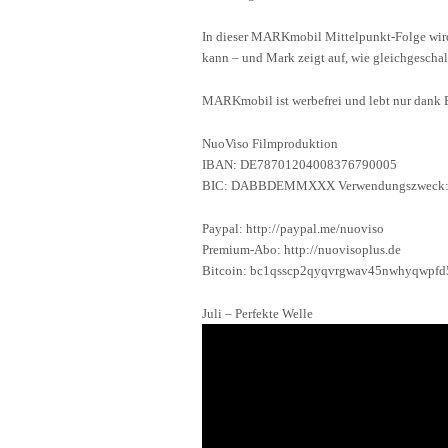
In dieser MARKmobil Mittelpunkt-Folge wird 
kann – und Mark zeigt auf, wie gleichgeschalt
MARKmobil ist werbefrei und lebt nur dank 
NuoViso Filmproduktion
IBAN: DE78701204008376790005
BIC: DABBDEMMXXX Verwendungszweck
Paypal: http://paypal.me/nuoviso
Premium-Abo: http://nuovisoplus.de
Bitcoin: bc1qsscp2qyqvrgwav45nwhyqwpfd
Juli – Perfekte Welle