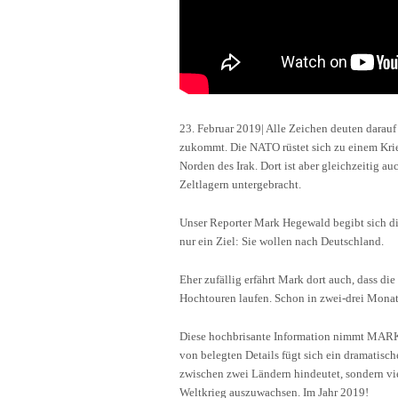
23. Februar 2019| Alle Zeichen deuten darauf 
zukommt. Die NATO rüstet sich zu einem Krie
Norden des Irak. Dort ist aber gleichzeitig a
Zeltlagern untergebracht.
Unser Reporter Mark Hegewald begibt sich dir
nur ein Ziel: Sie wollen nach Deutschland.
Eher zufällig erfährt Mark dort auch, dass die
Hochtouren laufen. Schon in zwei-drei Monat
Diese hochbrisante Information nimmt MARK
von belegten Details fügt sich ein dramatisc
zwischen zwei Ländern hindeutet, sondern vie
Weltkrieg auszuwachsen. Im Jahr 2019!