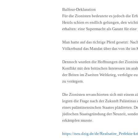
Balfour-Deklaration
Für die Zionisten bedeutete es jedoch die E
Herzls schien es endlich gelungen, den wich
erhalten: eine Supermacht als Garant für eine 
Man hatte auf das richtige Pferd gesetzt: Na
Völkerbund das Mandat über das von ihr im Kr
Dennoch wurden die Hoffnungen der Zionisten 
Konflikt mit den britischen Interessen im ar
der Briten im Zweiten Weltkrieg, verfolgte e
zu verärgern.
Die Zionisten revanchierten sich mit einem zä
legten die Frage nach der Zukunft Palästinas 
eines palästinensischen Staates plädierten. D
jüdischen Staatsgründung der Neuzeit, sonder
erkämpfen musste.
https://neu.dzig.de/de/Realsatire_Perfekte-