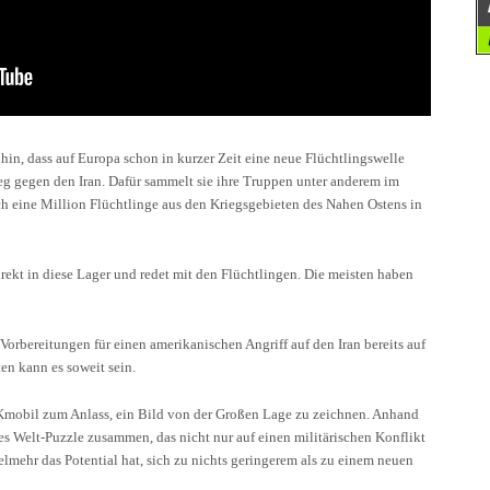
hin, dass auf Europa schon in kurzer Zeit eine neue Flüchtlingswelle
g gegen den Iran. Dafür sammelt sie ihre Truppen unter anderem im
uch eine Million Flüchtlinge aus den Kriegsgebieten des Nahen Ostens in
ekt in diese Lager und redet mit den Flüchtlingen. Die meisten haben
 Vorbereitungen für einen amerikanischen Angriff auf den Iran bereits auf
en kann es soweit sein.
mobil zum Anlass, ein Bild von der Großen Lage zu zeichnen. Anhand
hes Welt-Puzzle zusammen, das nicht nur auf einen militärischen Konflikt
lmehr das Potential hat, sich zu nichts geringerem als zu einem neuen