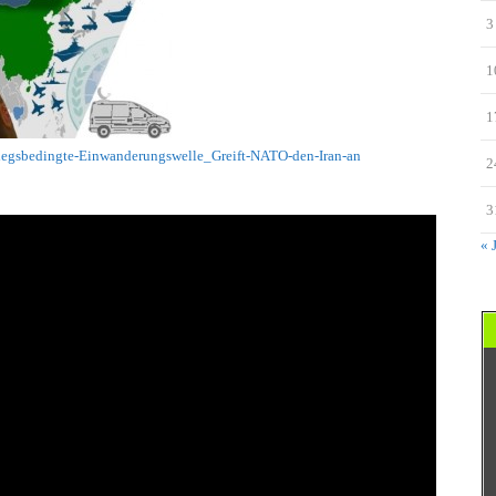
3
1
1
kriegsbedingte-Einwanderungswelle_Greift-NATO-den-Iran-an
2
3
« 