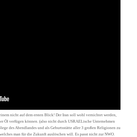
 einem nicht auf dem ersten Blick! Der Iran soll wohl vernichtet werden,
ei über Öl verfügen können. (also nicht durch USRAELische Unternehmen
Wiege des Abendlandes und als Geburtsstätte aller 3 großen Religionen zu
 welches man für die Zukunft auslöschen will. Es passt nicht zur NWO.