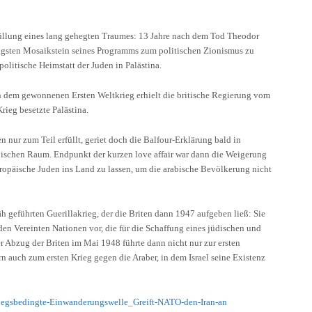
rfüllung eines lang gehegten Traumes: 13 Jahre nach dem Tod Theodor
tigsten Mosaikstein seines Programms zum politischen Zionismus zu
politische Heimstatt der Juden in Palästina.
ch dem gewonnenen Ersten Weltkrieg erhielt die britische Regierung vom
ieg besetzte Palästina.
nur zum Teil erfüllt, geriet doch die Balfour-Erklärung bald in
abischen Raum. Endpunkt der kurzen love affair war dann die Weigerung
uropäische Juden ins Land zu lassen, um die arabische Bevölkerung nicht
h geführten Guerillakrieg, der die Briten dann 1947 aufgeben ließ: Sie
den Vereinten Nationen vor, die für die Schaffung eines jüdischen und
er Abzug der Briten im Mai 1948 führte dann nicht nur zur ersten
n auch zum ersten Krieg gegen die Araber, in dem Israel seine Existenz
kriegsbedingte-Einwanderungswelle_Greift-NATO-den-Iran-an