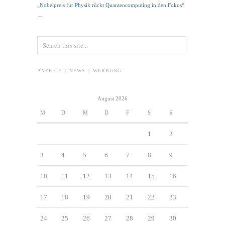
„Nobelpreis für Physik rückt Quantencomputing in den Fokus“
→
ANZEIGE | NEWS | WERBUNG
August 2026
M
D
M
D
F
S
S
1
2
3
4
5
6
7
8
9
10
11
12
13
14
15
16
17
18
19
20
21
22
23
24
25
26
27
28
29
30