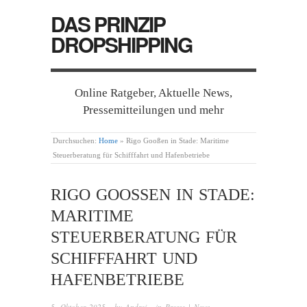
DAS PRINZIP
DROPSHIPPING
Online Ratgeber, Aktuelle News,
Pressemitteilungen und mehr
Durchsuchen:
Home
»
Rigo Gooßen in Stade: Maritime
Steuerberatung für Schifffahrt und Hafenbetriebe
RIGO GOOSSEN IN STADE: M
ARITIME S
TEUERBERATUNG FÜR S
CHIFFFAHRT UND H
AFENBETRIEBE
5. Oktober 2025
· by
Andrej
· in
Presse | News