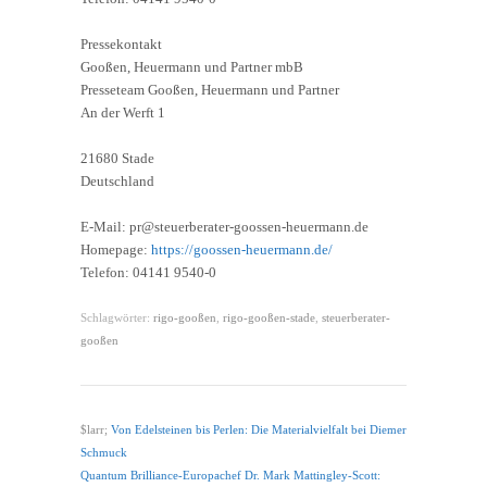
Pressekontakt
Gooßen, Heuermann und Partner mbB
Presseteam Gooßen, Heuermann und Partner
An der Werft 1
21680 Stade
Deutschland
E-Mail: pr@steuerberater-goossen-heuermann.de
Homepage:
https://goossen-heuermann.de/
Telefon: 04141 9540-0
Schlagwörter:
rigo-gooßen
,
rigo-gooßen-stade
,
steuerberater-
gooßen
$larr;
Von Edelsteinen bis Perlen: Die Materialvielfalt bei Diemer
Schmuck
Quantum Brilliance-Europachef Dr. Mark Mattingley-Scott: