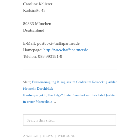
Caroline Kellerer
Karlstraße 42
80333 München
Deutschland
E-Mail: postbox@haffapartner.de
Homepage:
http://www.haffapartner.de
Telefon: 089 993191-0
$larr;
Fensterreinigung Klaaglass im Großraum Rostock: glasklar
für mehr Durchblick
Neubauprojekt „The Edge“ bietet Komfort und höchste Qualität
in erster Meereslinie
→
ANZEIGE | NEWS | WERBUNG