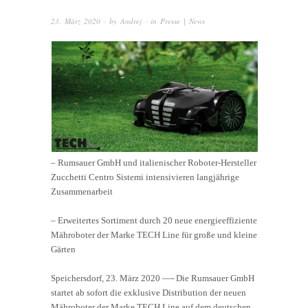
23. März 2020
· by
Andrej
· in
Presse | News
– Rumsauer GmbH und italienischer Roboter-Hersteller
Zucchetti Centro Sistemi intensivieren langjährige
Zusammenarbeit
– Erweitertes Sortiment durch 20 neue energieeffiziente
Mähroboter der Marke TECH Line für große und kleine
Gärten
Speichersdorf, 23. März 2020 —- Die Rumsauer GmbH
startet ab sofort die exklusive Distribution der neuen
Mähroboter der Marke TECH Line auf dem deutschen