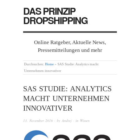
DAS PRINZIP
DROPSHIPPING
Online Ratgeber, Aktuelle News,
Pressemitteilungen und mehr
Durchsuchen:
Home
»
SAS Studie: Analytics macht
Unternehmen innovativer
SAS STUDIE: ANALYTICS
MACHT UNTERNEHMEN
INNOVATIVER
13. November 2018
· by
Andrej
· in
Wissen