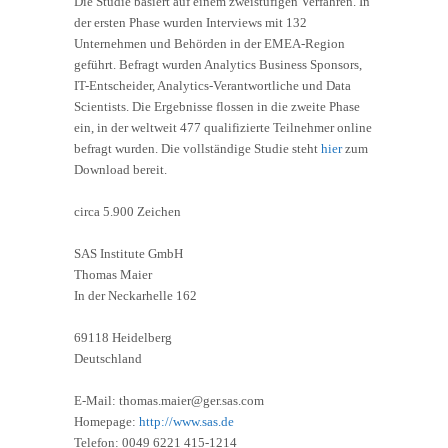
Die Studie basiert auf einem zweistufigen Verfahren. In
der ersten Phase wurden Interviews mit 132
Unternehmen und Behörden in der EMEA-Region
geführt. Befragt wurden Analytics Business Sponsors,
IT-Entscheider, Analytics-Verantwortliche und Data
Scientists. Die Ergebnisse flossen in die zweite Phase
ein, in der weltweit 477 qualifizierte Teilnehmer online
befragt wurden. Die vollständige Studie steht
hier
zum
Download bereit.
circa 5.900 Zeichen
SAS Institute GmbH
Thomas Maier
In der Neckarhelle 162
69118 Heidelberg
Deutschland
E-Mail: thomas.maier@ger.sas.com
Homepage:
http://www.sas.de
Telefon: 0049 6221 415-1214