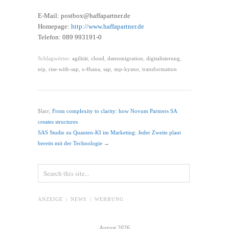
E-Mail: postbox@haffapartner.de
Homepage:
http://www.haffapartner.de
Telefon: 089 993191-0
Schlagwörter:
agilität
,
cloud
,
datenmigration
,
digitalisierung
,
erp
,
rise-with-sap
,
s-4hana
,
sap
,
snp-kyano
,
transformation
$larr;
From complexity to clarity: how Novum Partners SA
creates structures
SAS Studie zu Quanten-KI im Marketing: Jeder Zweite plant
bereits mit der Technologie
→
ANZEIGE | NEWS | WERBUNG
August 2026