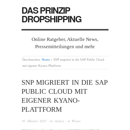
DAS PRINZIP
DROPSHIPPING
Online Ratgeber, Aktuelle News,
Pressemitteilungen und mehr
Durchsuchen:
Home
»
SNP migriert in die SAP Public Cloud
mit eigener Kyano-Plattform
SNP MIGRIERT IN DIE SAP
PUBLIC CLOUD MIT
EIGENER KYANO-
PLATTFORM
30. Oktober 2025
· by
Andrej
· in
Wissen