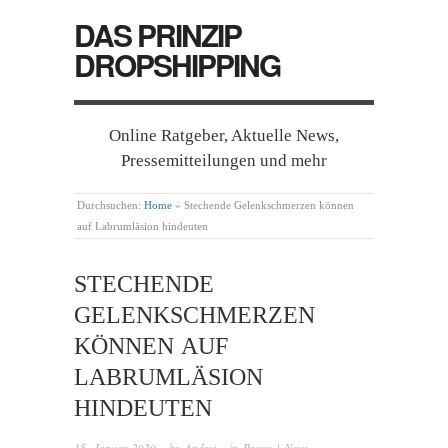
DAS PRINZIP
DROPSHIPPING
Online Ratgeber, Aktuelle News,
Pressemitteilungen und mehr
Durchsuchen:
Home
»
Stechende Gelenkschmerzen können
auf Labrumläsion hindeuten
STECHENDE
GELENKSCHMERZEN
KÖNNEN AUF
LABRUMLÄSION
HINDEUTEN
15. Januar 2020
· by
Andrej
· in
Presse | News