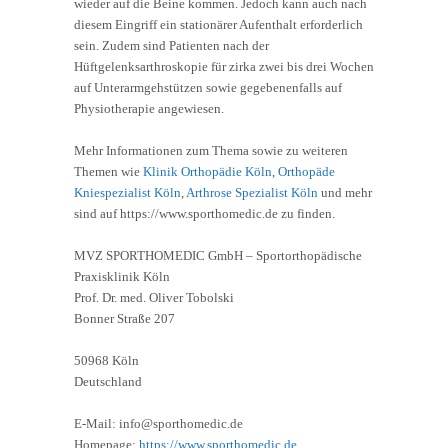
wieder auf die Beine kommen. Jedoch kann auch nach
diesem Eingriff ein stationärer Aufenthalt erforderlich
sein. Zudem sind Patienten nach der
Hüftgelenksarthroskopie für zirka zwei bis drei Wochen
auf Unterarmgehstützen sowie gegebenenfalls auf
Physiotherapie angewiesen.
Mehr Informationen zum Thema sowie zu weiteren
Themen wie
Klinik Orthopädie Köln
,
Orthopäde
Kniespezialist Köln
,
Arthrose Spezialist Köln
und mehr
sind auf https://www.sporthomedic.de zu finden.
MVZ SPORTHOMEDIC GmbH – Sportorthopädische
Praxisklinik Köln
Prof. Dr. med. Oliver Tobolski
Bonner Straße 207
50968 Köln
Deutschland
E-Mail: info@sporthomedic.de
Homepage:
https://www.sporthomedic.de