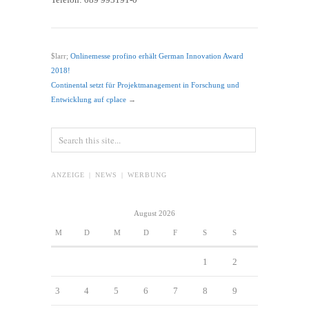
$larr;
Onlinemesse profino erhält German Innovation Award
2018!
Continental setzt für Projektmanagement in Forschung und
Entwicklung auf cplace
→
ANZEIGE | NEWS | WERBUNG
August 2026
M
D
M
D
F
S
S
1
2
3
4
5
6
7
8
9