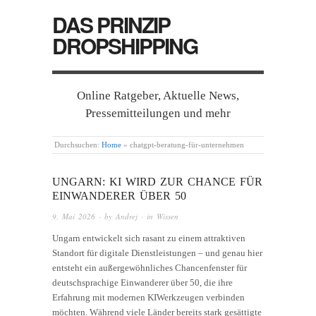
DAS PRINZIP
DROPSHIPPING
Online Ratgeber, Aktuelle News,
Pressemitteilungen und mehr
Durchsuchen:
Home
»
chatgpt-beratung-für-unternehmen
UNGARN: KI WIRD ZUR CHANCE FÜR
EINWANDERER ÜBER 50
9. Mai 2026
· by
Andrej
· in
Wissen
Ungarn entwickelt sich rasant zu einem attraktiven
Standort für digitale Dienstleistungen – und genau hier
entsteht ein außergewöhnliches Chancenfenster für
deutschsprachige Einwanderer über 50, die ihre
Erfahrung mit modernen KIWerkzeugen verbinden
möchten. Während viele Länder bereits stark gesättigte