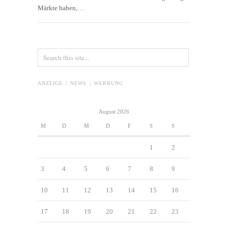
Märkte haben,…
ANZEIGE | NEWS | WERBUNG
August 2026
M
D
M
D
F
S
S
1
2
3
4
5
6
7
8
9
10
11
12
13
14
15
16
17
18
19
20
21
22
23