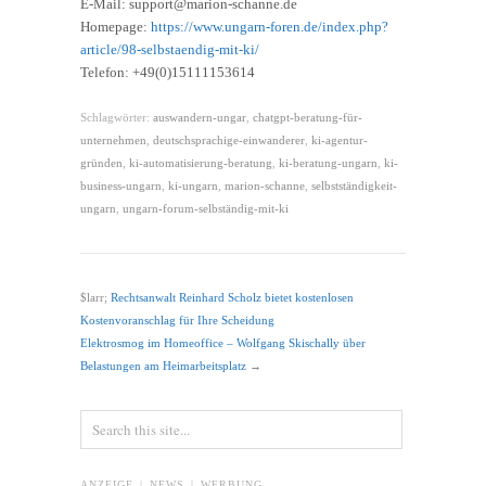
E-Mail: support@marion-schanne.de
Homepage:
https://www.ungarn-foren.de/index.php?
article/98-selbstaendig-mit-ki/
Telefon: +49(0)15111153614
Schlagwörter:
auswandern-ungar
,
chatgpt-beratung-für-
unternehmen
,
deutschsprachige-einwanderer
,
ki-agentur-
gründen
,
ki-automatisierung-beratung
,
ki-beratung-ungarn
,
ki-
business-ungarn
,
ki-ungarn
,
marion-schanne
,
selbstständigkeit-
ungarn
,
ungarn-forum-selbständig-mit-ki
$larr;
Rechtsanwalt Reinhard Scholz bietet kostenlosen
Kostenvoranschlag für Ihre Scheidung
Elektrosmog im Homeoffice – Wolfgang Skischally über
Belastungen am Heimarbeitsplatz
→
ANZEIGE | NEWS | WERBUNG