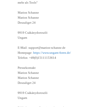
mehr als Tools“
Marion Schanne
Marion Schanne
Doszaliget 24
9919 Csákánydoroszló
Ungarn
E-Mail: support@marion-schanne.de
Homepage:
https://www.ungarn-foren.de/
Telefon: +49(0)15111153614
Pressekontakt
Marion Schanne
Marion Schanne
Doszaliget 24
9919 Csákánydoroszló
Ungarn