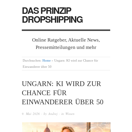
DAS PRINZIP
DROPSHIPPING
Online Ratgeber, Aktuelle News,
Pressemitteilungen und mehr
Durchsuchen:
Home
»
Ungarn: KI wird zur Chance für
Einwanderer über 50
UNGARN: KI WIRD ZUR
CHANCE FÜR
EINWANDERER ÜBER 50
9. Mai 2026
· by
Andrej
· in
Wissen