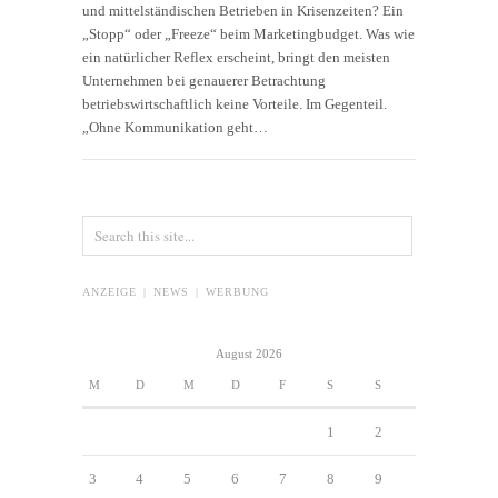
und mittelständischen Betrieben in Krisenzeiten? Ein
„Stopp“ oder „Freeze“ beim Marketingbudget. Was wie
ein natürlicher Reflex erscheint, bringt den meisten
Unternehmen bei genauerer Betrachtung
betriebswirtschaftlich keine Vorteile. Im Gegenteil.
„Ohne Kommunikation geht…
ANZEIGE | NEWS | WERBUNG
August 2026
M
D
M
D
F
S
S
1
2
3
4
5
6
7
8
9