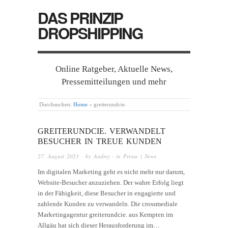
DAS PRINZIP
DROPSHIPPING
Online Ratgeber, Aktuelle News,
Pressemitteilungen und mehr
Durchsuchen:
Home
»
greiterundcie.
GREITERUNDCIE. VERWANDELT
BESUCHER IN TREUE KUNDEN
27. August 2023
· by
Andrej
· in
Presse | News
Im digitalen Marketing geht es nicht mehr nur darum,
Website-Besucher anzuziehen. Der wahre Erfolg liegt
in der Fähigkeit, diese Besucher in engagierte und
zahlende Kunden zu verwandeln. Die crossmediale
Marketingagentur greiterundcie. aus Kempten im
Allgäu hat sich dieser Herausforderung im…