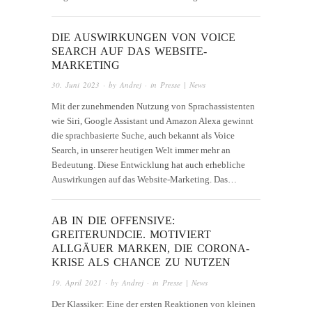
DIE AUSWIRKUNGEN VON VOICE
SEARCH AUF DAS WEBSITE-
MARKETING
30. Juni 2023
· by
Andrej
· in
Presse | News
Mit der zunehmenden Nutzung von Sprachassistenten
wie Siri, Google Assistant und Amazon Alexa gewinnt
die sprachbasierte Suche, auch bekannt als Voice
Search, in unserer heutigen Welt immer mehr an
Bedeutung. Diese Entwicklung hat auch erhebliche
Auswirkungen auf das Website-Marketing. Das…
AB IN DIE OFFENSIVE:
GREITERUNDCIE. MOTIVIERT
ALLGÄUER MARKEN, DIE CORONA-
KRISE ALS CHANCE ZU NUTZEN
19. April 2021
· by
Andrej
· in
Presse | News
Der Klassiker: Eine der ersten Reaktionen von kleinen