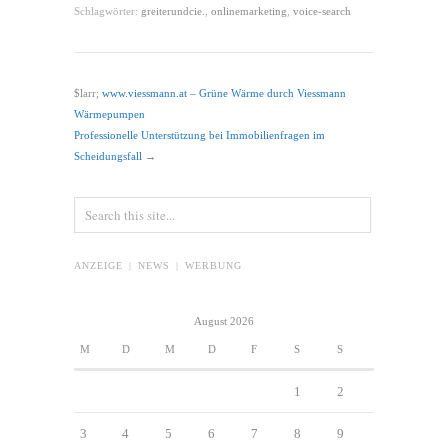
Schlagwörter:
greiterundcie.
,
onlinemarketing
,
voice-search
$larr;
www.viessmann.at – Grüne Wärme durch Viessmann
Wärmepumpen
Professionelle Unterstützung bei Immobilienfragen im
Scheidungsfall
→
ANZEIGE | NEWS | WERBUNG
August 2026
M
D
M
D
F
S
S
1
2
3
4
5
6
7
8
9