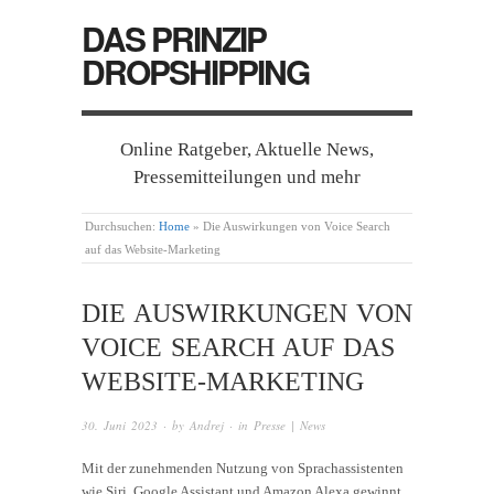
DAS PRINZIP
DROPSHIPPING
Online Ratgeber, Aktuelle News,
Pressemitteilungen und mehr
Durchsuchen:
Home
»
Die Auswirkungen von Voice Search
auf das Website-Marketing
DIE AUSWIRKUNGEN VON
VOICE SEARCH AUF DAS
WEBSITE-MARKETING
30. Juni 2023
· by
Andrej
· in
Presse | News
Mit der zunehmenden Nutzung von Sprachassistenten
wie Siri, Google Assistant und Amazon Alexa gewinnt