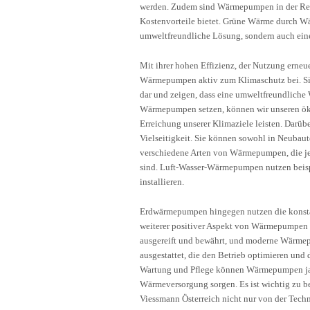
werden. Zudem sind Wärmepumpen in der Reg
Kostenvorteile bietet. Grüne Wärme durch Wä
umweltfreundliche Lösung, sondern auch eine
Mit ihrer hohen Effizienz, der Nutzung ern
Wärmepumpen aktiv zum Klimaschutz bei. Sie
dar und zeigen, dass eine umweltfreundlich
Wärmepumpen setzen, können wir unseren öko
Erreichung unserer Klimaziele leisten. Darü
Vielseitigkeit. Sie können sowohl in Neubaut
verschiedene Arten von Wärmepumpen, die je
sind. Luft-Wasser-Wärmepumpen nutzen beispi
installieren.
Erdwärmepumpen hingegen nutzen die konstan
weiterer positiver Aspekt von Wärmepumpen i
ausgereift und bewährt, und moderne Wärmep
ausgestattet, die den Betrieb optimieren und
Wartung und Pflege können Wärmepumpen jahr
Wärmeversorgung sorgen. Es ist wichtig zu 
Viessmann Österreich nicht nur von der Techn