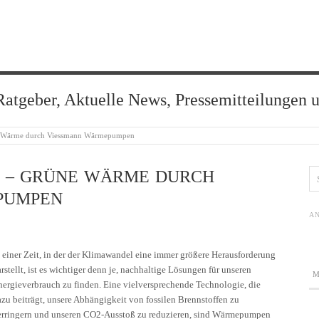
Ratgeber, Aktuelle News, Pressemitteilungen 
e Wärme durch Viessmann Wärmepumpen
 – GRÜNE WÄRME DURCH
PUMPEN
AN
n einer Zeit, in der der Klimawandel eine immer größere Herausforderung
rstellt, ist es wichtiger denn je, nachhaltige Lösungen für unseren
nergieverbrauch zu finden. Eine vielversprechende Technologie, die
azu beiträgt, unsere Abhängigkeit von fossilen Brennstoffen zu
erringern und unseren CO2-Ausstoß zu reduzieren, sind Wärmepumpen