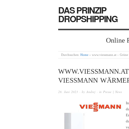
DAS PRINZIP
DROPSHIPPING
Online 
Durchsuchen:
Home
»
www.viessmann.at – Grün
WWW.VIESSMANN.AT
VIESSMANN WÄRME
28. Juni 2023
· by
Andrej
· in
Presse | News
I
da
E
d
v