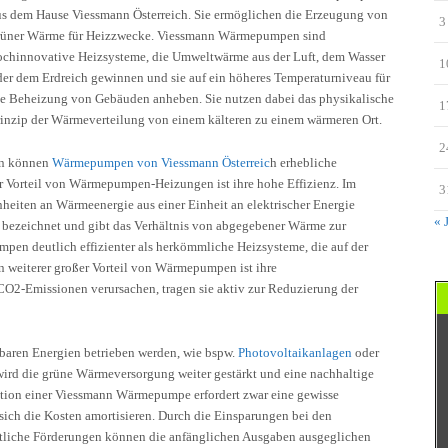
us dem Hause Viessmann Österreich. Sie ermöglichen die Erzeugung von
3
rüner Wärme für Heizzwecke. Viessmann Wärmepumpen sind
ochinnovative Heizsysteme, die Umweltwärme aus der Luft, dem Wasser
1
der dem Erdreich gewinnen und sie auf ein höheres Temperaturniveau für
ie Beheizung von Gebäuden anheben. Sie nutzen dabei das physikalische
1
rinzip der Wärmeverteilung von einem kälteren zu einem wärmeren Ort.
2
en können
Wärmepumpen von Viessmann Österreic
h erhebliche
r Vorteil von Wärmepumpen-Heizungen ist ihre hohe Effizienz. Im
3
nheiten an Wärmeenergie aus einer Einheit an elektrischer Energie
« 
l bezeichnet und gibt das Verhältnis von abgegebener Wärme zur
pen deutlich effizienter als herkömmliche Heizsysteme, die auf der
in weiterer großer Vorteil von Wärmepumpen ist ihre
 CO2-Emissionen verursachen, tragen sie aktiv zur Reduzierung der
baren Energien betrieben werden, wie bspw.
Photovoltaikanlagen
oder
ird die grüne Wärmeversorgung weiter gestärkt und eine nachhaltige
lation einer Viessmann Wärmepumpe erfordert zwar eine gewisse
 sich die Kosten amortisieren. Durch die Einsparungen bei den
atliche Förderungen können die anfänglichen Ausgaben ausgeglichen