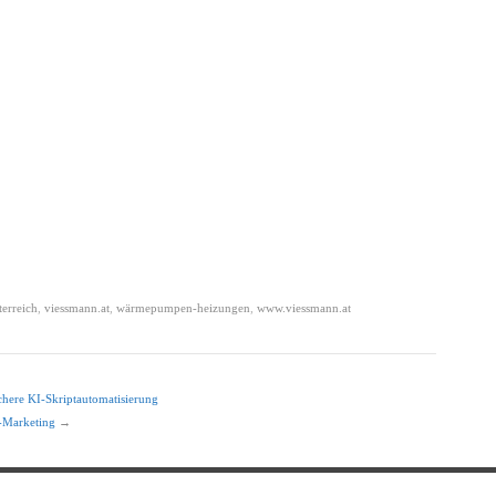
terreich
,
viessmann.at
,
wärmepumpen-heizungen
,
www.viessmann.at
chere KI-Skriptautomatisierung
-Marketing
→