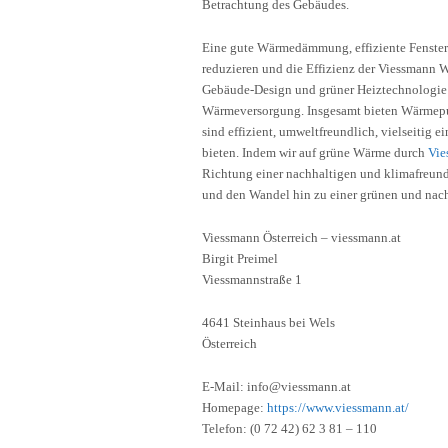
Betrachtung des Gebäudes.
Eine gute Wärmedämmung, effiziente Fenste
reduzieren und die Effizienz der Viessmann 
Gebäude-Design und grüner Heiztechnologie i
Wärmeversorgung. Insgesamt bieten Wärmepum
sind effizient, umweltfreundlich, vielseitig e
bieten. Indem wir auf grüne Wärme durch
Vi
Richtung einer nachhaltigen und klimafreund
und den Wandel hin zu einer grünen und nac
Viessmann Österreich – viessmann.at
Birgit Preimel
Viessmannstraße 1
4641 Steinhaus bei Wels
Österreich
E-Mail: info@viessmann.at
Homepage:
https://www.viessmann.at/
Telefon: (0 72 42) 62 3 81 – 110