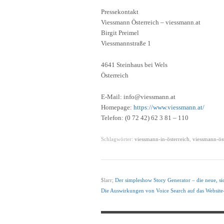
Pressekontakt
Viessmann Österreich – viessmann.at
Birgit Preimel
Viessmannstraße 1
4641 Steinhaus bei Wels
Österreich
E-Mail: info@viessmann.at
Homepage:
https://www.viessmann.at/
Telefon: (0 72 42) 62 3 81 – 110
Schlagwörter:
viessmann-in-österreich
,
viessmann-ös
$larr;
Der simpleshow Story Generator – die neue, si
Die Auswirkungen von Voice Search auf das Website