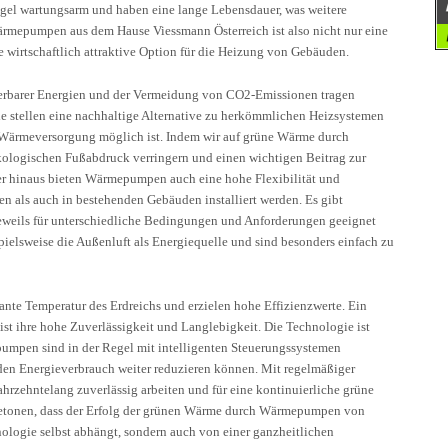
el wartungsarm und haben eine lange Lebensdauer, was weitere
rmepumpen aus dem Hause Viessmann Österreich ist also nicht nur eine
 wirtschaftlich attraktive Option für die Heizung von Gebäuden.
euerbarer Energien und der Vermeidung von CO2-Emissionen tragen
 stellen eine nachhaltige Alternative zu herkömmlichen Heizsystemen
e Wärmeversorgung möglich ist. Indem wir auf grüne Wärme durch
logischen Fußabdruck verringern und einen wichtigen Beitrag zur
ber hinaus bieten Wärmepumpen auch eine hohe Flexibilität und
en als auch in bestehenden Gebäuden installiert werden. Es gibt
weils für unterschiedliche Bedingungen und Anforderungen geeignet
elsweise die Außenluft als Energiequelle und sind besonders einfach zu
te Temperatur des Erdreichs und erzielen hohe Effizienzwerte. Ein
st ihre hohe Zuverlässigkeit und Langlebigkeit. Die Technologie ist
umpen sind in der Regel mit intelligenten Steuerungssystemen
 den Energieverbrauch weiter reduzieren können. Mit regelmäßiger
zehntelang zuverlässig arbeiten und für eine kontinuierliche grüne
betonen, dass der Erfolg der grünen Wärme durch Wärmepumpen von
ologie selbst abhängt, sondern auch von einer ganzheitlichen