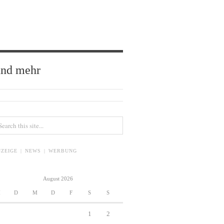
und mehr
ZEIGE | NEWS | WERBUNG
August 2026
M
D
M
D
F
S
S
1
2