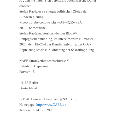
Argumente haben sich bereits als potemkinsche Dörfer
erwiesen:
Stefan Kapferer zu energiepolitischen Zielen der
Bundesregierung
www.youtube.com/watch?v=Ady4Q55vkSA
2019 | bdewonline
Stefan Kapferer, Vorsitzender der BDEW-
Hauptgeschäftsführung, im Interview zum Klimaziel
2020, dem EE-Ziel der Bundesregierung, der CO2-
Bepreisung sowie zur Förderung der Sektorkopplung.
NAEB Stromverbraucherschutz e.V.
Heinrich Duepmann
Forststr. 15
14163 Berlin
Deutschland
E-Mail: Heinrich.Duepmann@NAEB.info
Homepage:
http://www.NAEB.de
Telefon: 05241 70 2908