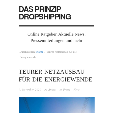
DAS PRINZIP
DROPSHIPPING
Online Ratgeber, Aktuelle News,
Pressemitteilungen und mehr
Durchsuchen:
Home
»
Teurer Netzausbau für die
Energiewende
TEURER NETZAUSBAU
FÜR DIE ENERGIEWENDE
9. November 2020
· by
Andrej
· in
Presse | News