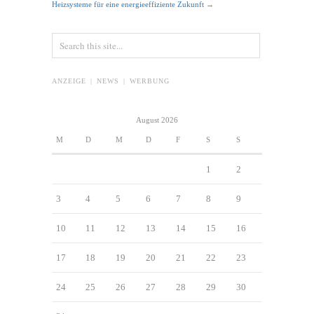
Heizsysteme für eine energieeffiziente Zukunft
→
ANZEIGE | NEWS | WERBUNG
August 2026
M
D
M
D
F
S
S
1
2
3
4
5
6
7
8
9
10
11
12
13
14
15
16
17
18
19
20
21
22
23
24
25
26
27
28
29
30