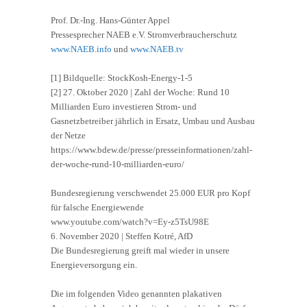
Prof. Dr.-Ing. Hans-Günter Appel
Pressesprecher NAEB e.V. Stromverbraucherschutz
www.NAEB.info
und
www.NAEB.tv
[1] Bildquelle: StockKosh-Energy-1-5
[2] 27. Oktober 2020 | Zahl der Woche: Rund 10
Milliarden Euro investieren Strom- und
Gasnetzbetreiber jährlich in Ersatz, Umbau und Ausbau
der Netze
https://www.bdew.de/presse/presseinformationen/zahl-
der-woche-rund-10-milliarden-euro/
Bundesregierung verschwendet 25.000 EUR pro Kopf
für falsche Energiewende
www.youtube.com/watch?v=Ey-z5TsU98E
6. November 2020 | Steffen Kotré, AfD
Die Bundesregierung greift mal wieder in unsere
Energieversorgung ein.
Die im folgenden Video genannten plakativen