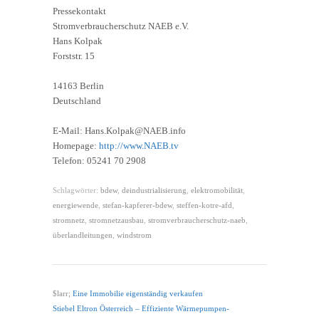
Pressekontakt
Stromverbraucherschutz NAEB e.V.
Hans Kolpak
Forststr. 15
14163 Berlin
Deutschland
E-Mail: Hans.Kolpak@NAEB.info
Homepage:
http://www.NAEB.tv
Telefon: 05241 70 2908
Schlagwörter:
bdew
,
deindustrialisierung
,
elektromobilität
,
energiewende
,
stefan-kapferer-bdew
,
steffen-kotre-afd
,
stromnetz
,
stromnetzausbau
,
stromverbraucherschutz-naeb
,
überlandleitungen
,
windstrom
$larr;
Eine Immobilie eigenständig verkaufen
Stiebel Eltron Österreich – Effiziente Wärmepumpen-