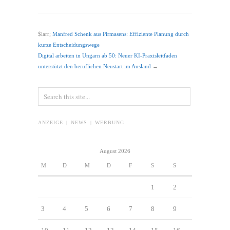
$larr;
Manfred Schenk aus Pirmasens: Effiziente Planung durch
kurze Entscheidungswege
Digital arbeiten in Ungarn ab 50: Neuer KI-Praxisleitfaden
unterstützt den beruflichen Neustart im Ausland
→
ANZEIGE | NEWS | WERBUNG
August 2026
M
D
M
D
F
S
S
1
2
3
4
5
6
7
8
9