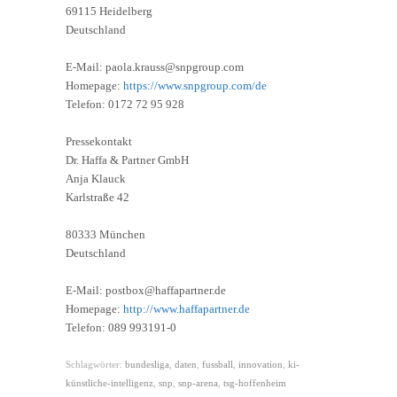
69115 Heidelberg
Deutschland
E-Mail: paola.krauss@snpgroup.com
Homepage:
https://www.snpgroup.com/de
Telefon: 0172 72 95 928
Pressekontakt
Dr. Haffa & Partner GmbH
Anja Klauck
Karlstraße 42
80333 München
Deutschland
E-Mail: postbox@haffapartner.de
Homepage:
http://www.haffapartner.de
Telefon: 089 993191-0
Schlagwörter:
bundesliga
,
daten
,
fussball
,
innovation
,
ki-
künstliche-intelligenz
,
snp
,
snp-arena
,
tsg-hoffenheim