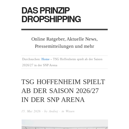
DAS PRINZIP
DROPSHIPPING
Online Ratgeber, Aktuelle News,
Pressemitteilungen und mehr
Durchsuchen:
Home
»
TSG Hoffenheim spielt ab der Saison
2026/27 in der SNP Arena
TSG HOFFENHEIM SPIELT
AB DER SAISON 2026/27
IN DER SNP ARENA
15. Mai 2026
· by
Andrej
· in
Wissen