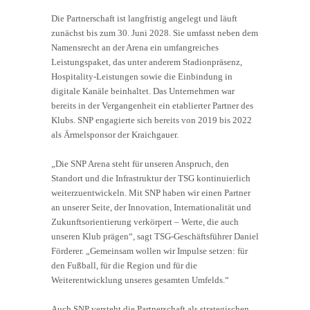
Die Partnerschaft ist langfristig angelegt und läuft
zunächst bis zum 30. Juni 2028. Sie umfasst neben dem
Namensrecht an der Arena ein umfangreiches
Leistungspaket, das unter anderem Stadionpräsenz,
Hospitality-Leistungen sowie die Einbindung in
digitale Kanäle beinhaltet. Das Unternehmen war
bereits in der Vergangenheit ein etablierter Partner des
Klubs. SNP engagierte sich bereits von 2019 bis 2022
als Ärmelsponsor der Kraichgauer.
„Die SNP Arena steht für unseren Anspruch, den
Standort und die Infrastruktur der TSG kontinuierlich
weiterzuentwickeln. Mit SNP haben wir einen Partner
an unserer Seite, der Innovation, Internationalität und
Zukunftsorientierung verkörpert – Werte, die auch
unseren Klub prägen“, sagt TSG-Geschäftsführer Daniel
Förderer. „Gemeinsam wollen wir Impulse setzen: für
den Fußball, für die Region und für die
Weiterentwicklung unseres gesamten Umfelds.“
Auch SNP versteht die Partnerschaft als strategischen