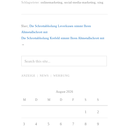
Schlagwörter:
onlinemarketing
,
social-media-marketing
,
xing
$larr;
Die Schrottabholung Leverkusen nimmt Ihren
Altmetallschrott mit
Die Schrottabholung Krefeld nimmt Ihren Altmetallschrott mit
→
ANZEIGE | NEWS | WERBUNG
August 2026
M
D
M
D
F
S
S
1
2
3
4
5
6
7
8
9