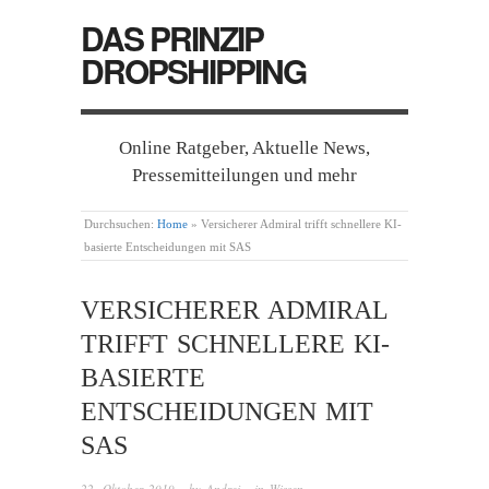
DAS PRINZIP
DROPSHIPPING
Online Ratgeber, Aktuelle News,
Pressemitteilungen und mehr
Durchsuchen:
Home
»
Versicherer Admiral trifft schnellere KI-
basierte Entscheidungen mit SAS
VERSICHERER ADMIRAL
TRIFFT SCHNELLERE KI-
BASIERTE
ENTSCHEIDUNGEN MIT
SAS
22. Oktober 2019
· by
Andrej
· in
Wissen