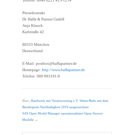
Telefon: 0049 6221 415-1214
Pressekontakt
Dr. Haffa & Partner GmbH
Anja Klauck
Karlstraße 42
80333 München
Deutschland
E-Mail: postbox@haffapartner.de
Homepage:
http://www.haffapartner.de
Telefon: 089 993191-0
$larr;
Handwerk mit Verantwortung e.V. Wetter/Ruhr mit dem
Bundespreis Nachhaltigkeit 2019 ausgezeichnet
SAS Open Model Manager operationalisiert Open-Source-
Modelle
→