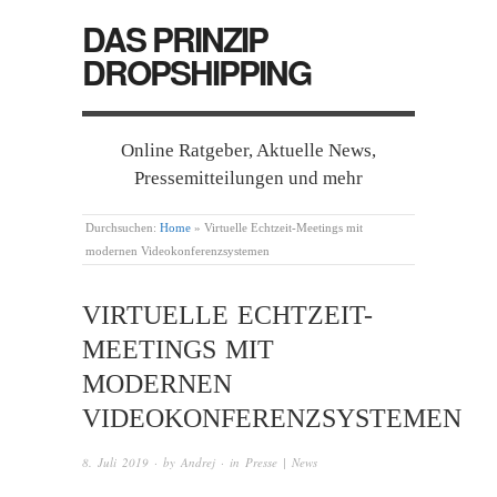
DAS PRINZIP
DROPSHIPPING
Online Ratgeber, Aktuelle News,
Pressemitteilungen und mehr
Durchsuchen:
Home
»
Virtuelle Echtzeit-Meetings mit
modernen Videokonferenzsystemen
VIRTUELLE ECHTZEIT-
MEETINGS MIT
MODERNEN
VIDEOKONFERENZSYSTEMEN
8. Juli 2019
· by
Andrej
· in
Presse | News