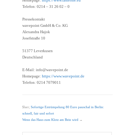
Homepage:
https://www.tasteone.eu
Telefon: 0214 – 31 26 02 – 0
Pressekontakt
wavepoint GmbH & Co. KG
Alexandra Hajok
Josefstraße 10
51377 Leverkusen
Deutschland
E-Mail: info@wavepoint.de
Homepage:
https://www.wavepoint.de
Telefon: 0214 7079011
$larr;
Sofortige Entrümpelung 80 Euro pauschal in Berlin:
schnell, fair und sofort
Wenn das Haus zum Klotz am Bein wird
→