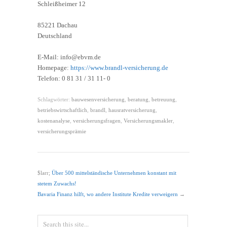
Schleißheimer 12
85221 Dachau
Deutschland
E-Mail: info@ebvm.de
Homepage:
https://www.brandl-versicherung.de
Telefon: 0 81 31 / 31 11- 0
Schlagwörter:
bauwesenversicherung
,
beratung
,
betreuung
,
betriebswirtschaftlich
,
brandl
,
hausratversicherung
,
kostenanalyse
,
versicherungsfragen
,
Versicherungsmakler
,
versicherungsprämie
$larr;
Über 500 mittelständische Unternehmen konstant mit
stetem Zuwachs!
Bavaria Finanz hilft, wo andere Institute Kredite verweigern
→