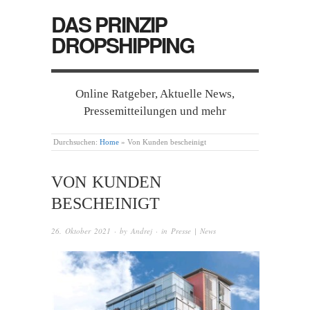
DAS PRINZIP
DROPSHIPPING
Online Ratgeber, Aktuelle News,
Pressemitteilungen und mehr
Durchsuchen:
Home
»
Von Kunden bescheinigt
VON KUNDEN
BESCHEINIGT
26. Oktober 2021
· by
Andrej
· in
Presse | News