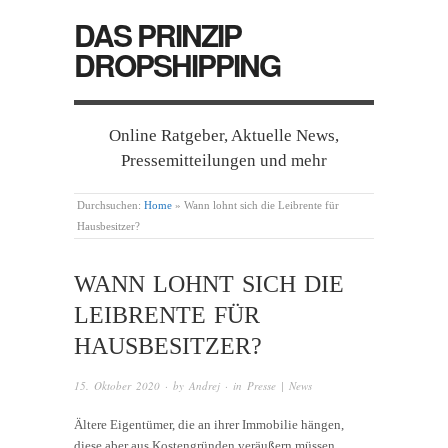
DAS PRINZIP
DROPSHIPPING
Online Ratgeber, Aktuelle News,
Pressemitteilungen und mehr
Durchsuchen:
Home
»
Wann lohnt sich die Leibrente für
Hausbesitzer?
WANN LOHNT SICH DIE
LEIBRENTE FÜR
HAUSBESITZER?
15. Oktober 2020
· by
Andrej
· in
Presse | News
Ältere Eigentümer, die an ihrer Immobilie hängen,
diese aber aus Kostengründen veräußern müssen,