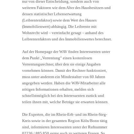
nur von dieser Entscheidung, sondern auch von
weiteren Faktoren wie dem Alter des Hausbesitzers und
dessen statistischer Lebenserwartung
(Leibrentenfaktor) sowie dem Wert des Hauses
(Immobilienwert) abhängig. Die Leibrente mit
Wohnrecht wird – vereinfacht gesagt – anhand des
Leibrentenfaktors und des Immobilienwertes berechnet.
Auf der Homepage der WAV finden Interessenten unter
dem Punkt „Verrentung“ einen kostenlosen
Verrentungsrechner, über den sie einige Angaben
vornehmen können. Damit der Rechner funktioniert,
muss unter anderem ein Mindestalter von 60 Jahren
angegeben werden. Haben die WAV-Mitarbeiter alle
nötigen Informationen erhalten, melden sich
schnellstmöglich bei den Interessenten zurück und
teilen ihnen mit, welche Beträge sie erwarten können.
Die Experten, die im Rhein-Erft- und im Rhein-Sieg-
Kreis sowie in der gesamten Region Köln/Bonn tätig
sind, informieren Interessenten unter der Rufnummer
02236 / 885 850 gerne auch zu weiteren Fragen. So