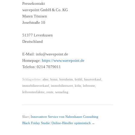
Pressekontakt
wavepoint GmbH & Co. KG
Maren Tönisen
Josefstraße 10
51377 Leverkusen
Deutschland
E-Mail: info@wavepoint.de
Homepage:
https://www.wavepoint.de
Telefon: 0214 7079011
Schlagwörter:
alter
,
bonn
,
bornheim
,
brühl
,
hausverkauf
,
immobilienverkauf
,
immobilienwert
,
köln
,
leibrente
,
leibrentenfaktor
,
rente
,
wesseling
$larr;
Innovativer Service von Nabenhauer Consulting
Black Friday Studie: Online-Händler optimistisch
→