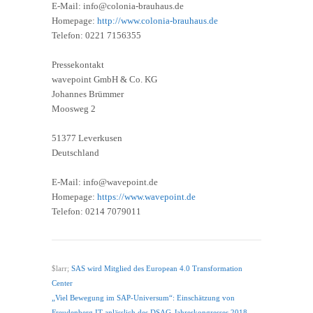
E-Mail: info@colonia-brauhaus.de
Homepage:
http://www.colonia-brauhaus.de
Telefon: 0221 7156355
Pressekontakt
wavepoint GmbH & Co. KG
Johannes Brümmer
Moosweg 2
51377 Leverkusen
Deutschland
E-Mail: info@wavepoint.de
Homepage:
https://www.wavepoint.de
Telefon: 0214 7079011
$larr;
SAS wird Mitglied des European 4.0 Transformation
Center
„Viel Bewegung im SAP-Universum“: Einschätzung von
Freudenberg IT anlässlich des DSAG-Jahreskongresses 2018
→