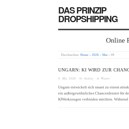
DAS PRINZIP
DROPSHIPPING
Online 
Durchsuchen:
Home
»
2026
»
Mai
»
09
UNGARN: KI WIRD ZUR CHAN
9. Mai 2026
· by
Andrej
· in
Wissen
Ungarn entwickelt sich rasant zu einem attrak
ein außergewöhnliches Chancenfenster für de
KIWerkzeugen verbinden möchten. Während vi