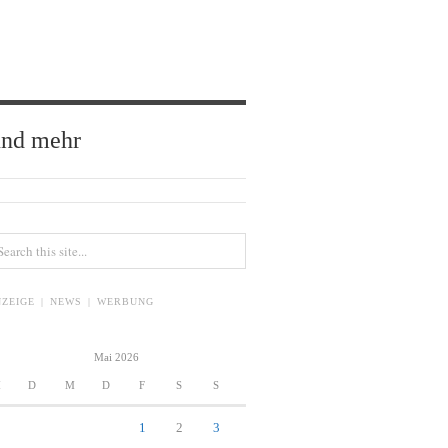
und mehr
ZEIGE | NEWS | WERBUNG
Mai 2026
M
D
M
D
F
S
S
1
2
3