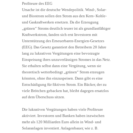
Profiteure des EEG
Ursache ist die deutsche Wendepolitik. Wind-, Solar-
und Biostrom sollen den Strom aus den Kern- Kohle-
und Gaskraftwerken ersetzen. Da die Erzeugung
„grünen“ Stroms deutlich teurer ist als grundlastfähiger
Kraftwerkstrom, fanden sich erst Investoren mit
Unterstützung des Erneuerbaren-Energien-Gesetzes
(EEG). Das Gesetz garantiert den Betreibern 20 Jahre
lang zu lukrativen Vergütungen eine bevorzugte
Einspeisung ihres unzuverlässigen Stromes in das Netz.
Sie erhalten selbst dann eine Vergütung, wenn sie
theoretisch wetterbedingt „grünen“ Strom erzeugen
könnten, ohne ihn einzuspeisen. Dann gibt es eine
Entschädigung für fiktiven Strom. Ein Bäcker, der zu
viele Brötchen gebacken hat, bleibt dagegen ersatzlos
auf dem Überschuss sitzen.
Die lukrativen Vergütungen haben viele Profiteure
aktiviert. Investoren und Banken haben inzwischen
mehr als 120 Milliarden Euro allein in Wind- und
Solaranlagen investiert. Anlagenbauer, wie z. B.