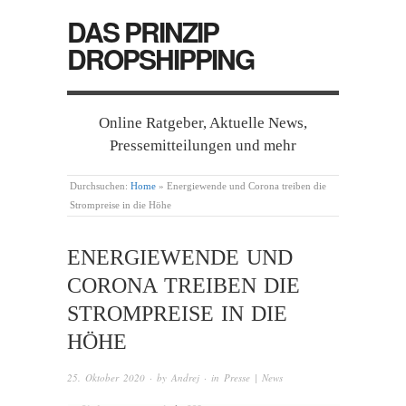
DAS PRINZIP
DROPSHIPPING
Online Ratgeber, Aktuelle News,
Pressemitteilungen und mehr
Durchsuchen:
Home
»
Energiewende und Corona treiben die
Strompreise in die Höhe
ENERGIEWENDE UND
CORONA TREIBEN DIE
STROMPREISE IN DIE
HÖHE
25. Oktober 2020
· by
Andrej
· in
Presse | News