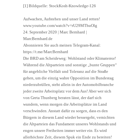
[1] Bildquelle: StockKosh-Knowledge-126
Aufwachen, Aufstehen und unser Land retten!
www.youtube.com/watch?v=rU29MThuOlg
24. September 2020 | Marc Bernhard |
MarcBernhard.de
Abonnieren Sie auch meinen Telegram-Kanal:
https://t.me/MarcBernhard
Die BRD am Scheideweg: Wohlstand oder Klimaterror!
Während die Altparteien und sonstige „bunte Gruppen“
für angebliche Vielfalt und Toleranz auf die Straße
gehen, um die einzig wahre Opposition im Bundestag
niederzubrüllen, steht allein in der Automobilbranche
jeder zweite Arbeitsplatz vor dem Aus! Aber wer sich
von Greta Thunberg beraten lässt, der darf sich
wundern, wenn morgen die Arbeitsplätze im Land
verschwinden. Anstatt dafür zu sorgen, dass es den
Bürgern in diesem Land wieder bessergeht, vernichten
die Altparteien das Fundament unseres Wohlstands und
engen unsere Freiheiten immer weiter ein. Es wird
allerhöchste Zeit, diesem Spuk ein Ende zu bereiten!