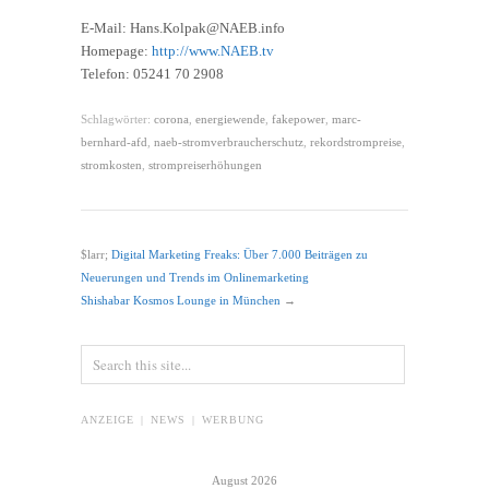
E-Mail: Hans.Kolpak@NAEB.info
Homepage:
http://www.NAEB.tv
Telefon: 05241 70 2908
Schlagwörter:
corona
,
energiewende
,
fakepower
,
marc-
bernhard-afd
,
naeb-stromverbraucherschutz
,
rekordstrompreise
,
stromkosten
,
strompreiserhöhungen
$larr;
Digital Marketing Freaks: Über 7.000 Beiträgen zu
Neuerungen und Trends im Onlinemarketing
Shishabar Kosmos Lounge in München
→
ANZEIGE | NEWS | WERBUNG
August 2026