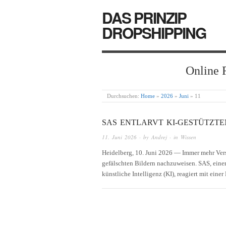
DAS PRINZIP
DROPSHIPPING
Online 
Durchsuchen:
Home
»
2026
»
Juni
»
11
SAS ENTLARVT KI-GESTÜTZTE
11. Juni 2026
· by
Andrej
· in
Wissen
Heidelberg, 10. Juni 2026 — Immer mehr Vers
gefälschten Bildern nachzuweisen. SAS, eine
künstliche Intelligenz (KI), reagiert mit ei