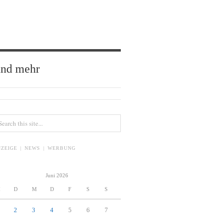
und mehr
ZEIGE | NEWS | WERBUNG
Juni 2026
M
D
M
D
F
S
S
2
3
4
5
6
7