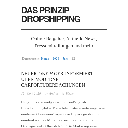
DAS PRINZIP
DROPSHIPPING
Online Ratgeber, Aktuelle News,
Pressemitteilungen und mehr
Durchsuchen:
Home
»
2026
»
Juni
»
12
NEUER ONEPAGER INFORMIERT
ÜBER MODERNE
CARPORTÜBERDACHUNGEN
12. Juni 2026
· by
Andrej
· in
Wissen
Ungarn / Zalaszentgrót – Ein OnePager als
Entscheidungshilfe: Neue Informationsseite zeigt, wie
moderne AluminiumCarports in Ungarn geplant und
montiert werden Mit einem neu veröffentlichten
OnePager stellt Oberpfalz SEO & Marketing eine