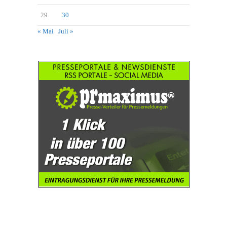
29
30
« Mai
Juli »