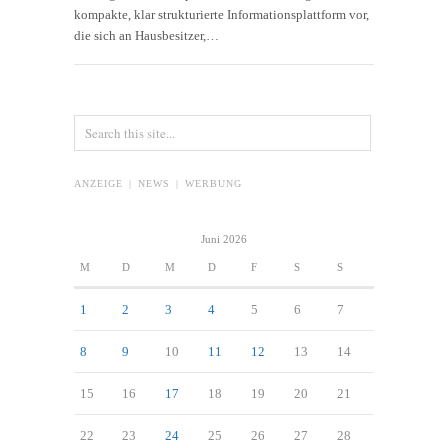
kompakte, klar strukturierte Informationsplattform vor,
die sich an Hausbesitzer,…
ANZEIGE | NEWS | WERBUNG
Juni 2026
M
D
M
D
F
S
S
1
2
3
4
5
6
7
8
9
10
11
12
13
14
15
16
17
18
19
20
21
22
23
24
25
26
27
28